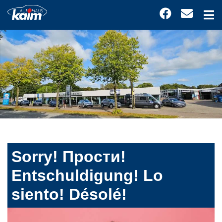
Sorry! Прости!
Entschuldigung! Lo
siento! Désolé!