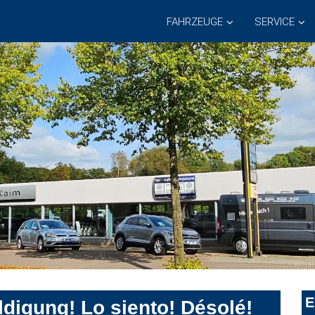
FAHRZEUGE
SERVICE
E
digung! Lo siento! Désolé!