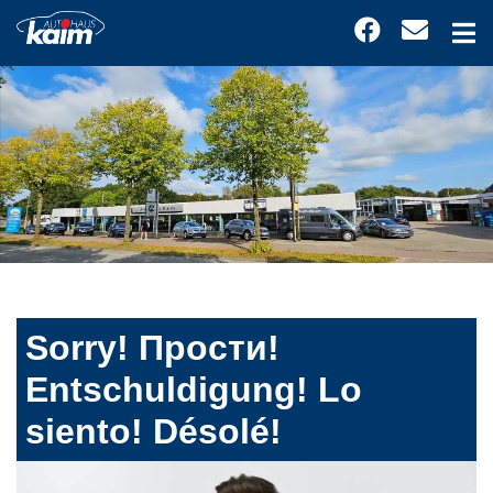
Sorry! Прости!
Entschuldigung! Lo
siento! Désolé!