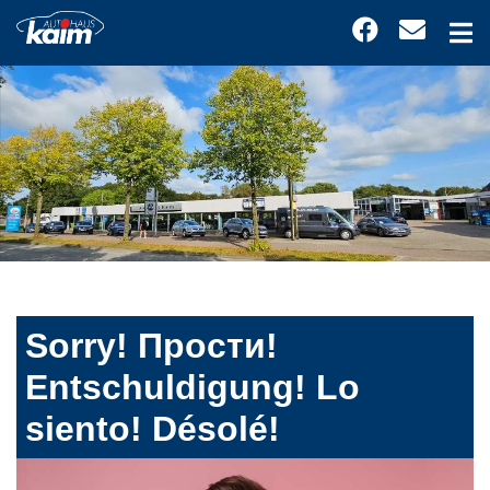
Sorry! Прости!
Entschuldigung! Lo
siento! Désolé!