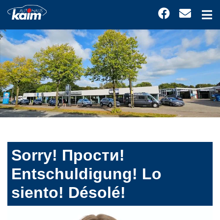
Sorry! Прости!
Entschuldigung! Lo
siento! Désolé!