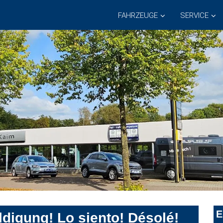
FAHRZEUGE
SERVICE
E
digung! Lo siento! Désolé!