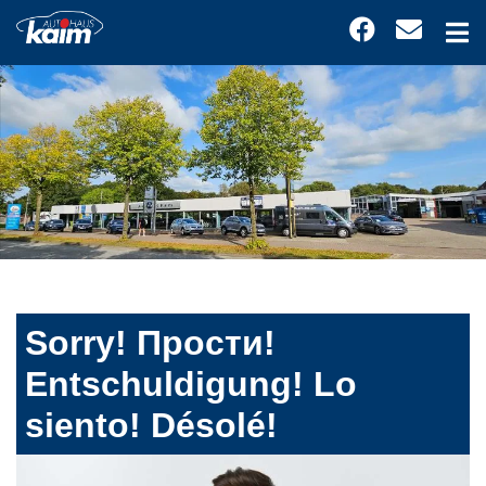
Sorry! Прости!
Entschuldigung! Lo
siento! Désolé!