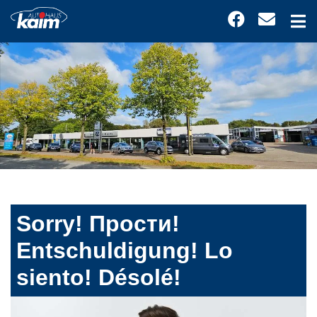
Sorry! Прости!
Entschuldigung! Lo
siento! Désolé!