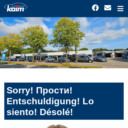
Sorry! Прости!
Entschuldigung! Lo
siento! Désolé!