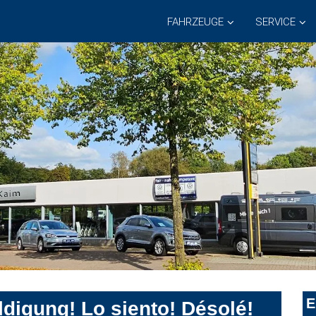
FAHRZEUGE
SERVICE
E
digung! Lo siento! Désolé!