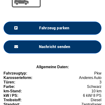
Fahrzeug parken
Nachricht senden
Allgemeine Daten:
Fahrzeugtyp:
Pkw
Karosserieform:
Anderes Auto
Türen:
3
Farbe:
Schwarz
km-Stand:
10 km
kW / PS:
6 kW/ 8 PS
Treibstoff:
Diesel
Standort:
Zentrallager