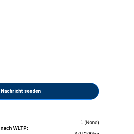
Nachricht senden
1 (None)
 nach WLTP:
3,0 l/100km