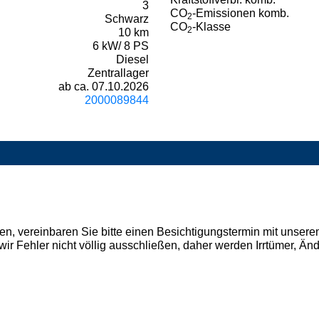
3
CO
-Emissionen komb.
2
Schwarz
CO
-Klasse
2
10 km
6 kW/ 8 PS
Diesel
Zentrallager
ab ca. 07.10.2026
2000089844
en, vereinbaren Sie bitte einen Besichtigungstermin mit unser
en wir Fehler nicht völlig ausschließen, daher werden Irrtümer,