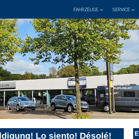
FAHRZEUGE
SERVICE
E
digung! Lo siento! Désolé!