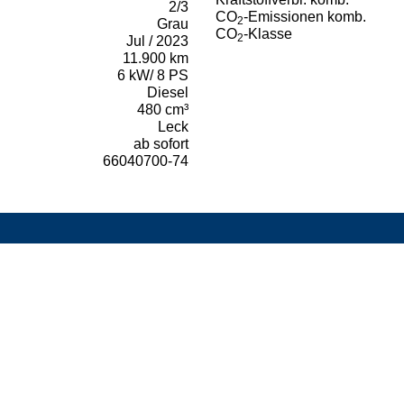
2/3
CO
-Emissionen komb.
2
Grau
CO
-Klasse
2
Jul / 2023
11.900 km
6 kW/ 8 PS
Diesel
480 cm³
Leck
ab sofort
66040700-74