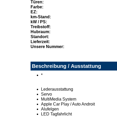
Türen:
Farbe:
EZ:
km-Stand:
kW / PS:
Treibstoff:
Hubraum:
Standort:
Lieferzeit:
Unsere Nummer:
Beschreibung / Ausstattung
*
Lederausstattung
Servo
MultiMedia System
Apple Car Play / Auto Androit
Alufelgen
LED Tagfahrlicht