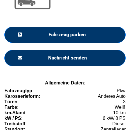
Fahrzeug parken
Nachricht senden
Allgemeine Daten:
Fahrzeugtyp:
Pkw
Karosserieform:
Anderes Auto
Türen:
3
Farbe:
Weiß
km-Stand:
10 km
kW / PS:
6 kW/ 8 PS
Treibstoff:
Diesel
Standort:
Zentrallager