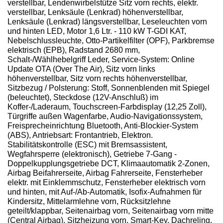
verstellbar, Lendenwirbelstütze Sitz vorn rechts, elektr.
verstellbar, Lenksäule (Lenkrad) höhenverstellbar,
Lenksäule (Lenkrad) längsverstellbar, Leseleuchten vorn
und hinten LED, Motor 1,6 Ltr. - 110 kW T-GDI KAT,
Nebelschlussleuchte, Otto-Partikelfilter (OPF), Parkbremse
elektrisch (EPB), Radstand 2680 mm,
Schalt-/Wählhebelgriff Leder, Service-System: Online
Update OTA (Over The Air), Sitz vorn links
höhenverstellbar, Sitz vorn rechts höhenverstellbar,
Sitzbezug / Polsterung: Stoff, Sonnenblenden mit Spiegel
(beleuchtet), Steckdose (12V-Anschluß) im
Koffer-/Laderaum, Touchscreen-Farbdisplay (12,25 Zoll),
Türgriffe außen Wagenfarbe, Audio-Navigationssystem,
Freisprecheinrichtung Bluetooth, Anti-Blockier-System
(ABS), Antriebsart: Frontantrieb, Elektron.
Stabilitätskontrolle (ESC) mit Bremsassistent,
Wegfahrsperre (elektronisch), Getriebe 7-Gang -
Doppelkupplungsgetriebe DCT, Klimaautomatik 2-Zonen,
Airbag Beifahrerseite, Airbag Fahrerseite, Fensterheber
elektr. mit Einklemmschutz, Fensterheber elektrisch vorn
und hinten, mit Auf-/Ab-Automatik, Isofix-Aufnahmen für
Kindersitz, Mittelarmlehne vorn, Rücksitzlehne
geteilt/klappbar, Seitenairbag vorn, Seitenairbag vorn mitte
(Central Airbag), Sitzheizung vorn, Smart-Key, Dachreling,