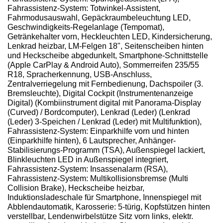
Fahrassistenz-System: Totwinkel-Assistent,
Fahrmodusauswahl, Gepäckraumbeleuchtung LED,
Geschwindigkeits-Regelanlage (Tempomat),
Getränkehalter vorn, Heckleuchten LED, Kindersicherung,
Lenkrad heizbar, LM-Felgen 18", Seitenscheiben hinten
und Heckscheibe abgedunkelt, Smartphone-Schnittstelle
(Apple CarPlay & Android Auto), Sommerreifen 235/55
R18, Spracherkennung, USB-Anschluss,
Zentralverriegelung mit Fernbedienung, Dachspoiler (3.
Bremsleuchte), Digital Cockpit (Instrumentenanzeige
Digital) (Kombiinstrument digital mit Panorama-Display
(Curved) / Bordcomputer), Lenkrad (Leder) (Lenkrad
(Leder) 3-Speichen / Lenkrad (Leder) mit Multifunktion),
Fahrassistenz-System: Einparkhilfe vorn und hinten
(Einparkhilfe hinten), 6 Lautsprecher, Anhänger-
Stabilisierungs-Programm (TSA), Außenspiegel lackiert,
Blinkleuchten LED in Außenspiegel integriert,
Fahrassistenz-System: Insassenalarm (RSA),
Fahrassistenz-System: Multikollisionsbremse (Multi
Collision Brake), Heckscheibe heizbar,
Induktionsladeschale für Smartphone, Innenspiegel mit
Abblendautomatik, Karosserie: 5-türig, Kopfstützen hinten
verstellbar, Lendenwirbelstütze Sitz vorn links, elektr.