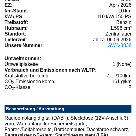
EZ:
Apr / 2026
km-Stand:
10 km
kW / PS:
110 kW/ 150 PS
Treibstoff:
Benzin
Hubraum:
1.598 cm³
Standort:
Zentrallager
Lieferzeit:
ab ca. 06.09.2026
Unsere Nummer:
GW-V3838
Umweltnormen:
Umweltplakette
1 (None)
Verbrauch und Emissionen nach WLTP:
Kraftstoffverbr. komb.
7,1 l/100km
CO
-Emissionen komb.
161 g/km
2
CO
-Klasse
F
2
Beschreibung / Ausstattung
Radioempfang digital (DAB+), Steckdose (12V-Anschluß)
vorn, Warnanlage für Sicherheitsgurte,
Fahrer-/Beifahrerseite, Bordcomputer, Dachfarbe schwarz,
Fahrassistenz-System: Spurfolgeassistent (LFA),