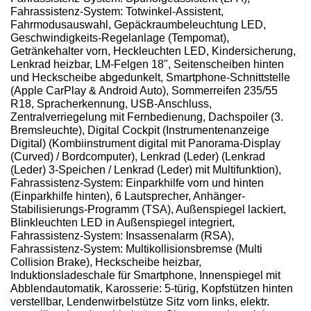
Fahrassistenz-System: Totwinkel-Assistent,
Fahrmodusauswahl, Gepäckraumbeleuchtung LED,
Geschwindigkeits-Regelanlage (Tempomat),
Getränkehalter vorn, Heckleuchten LED, Kindersicherung,
Lenkrad heizbar, LM-Felgen 18", Seitenscheiben hinten
und Heckscheibe abgedunkelt, Smartphone-Schnittstelle
(Apple CarPlay & Android Auto), Sommerreifen 235/55
R18, Spracherkennung, USB-Anschluss,
Zentralverriegelung mit Fernbedienung, Dachspoiler (3.
Bremsleuchte), Digital Cockpit (Instrumentenanzeige
Digital) (Kombiinstrument digital mit Panorama-Display
(Curved) / Bordcomputer), Lenkrad (Leder) (Lenkrad
(Leder) 3-Speichen / Lenkrad (Leder) mit Multifunktion),
Fahrassistenz-System: Einparkhilfe vorn und hinten
(Einparkhilfe hinten), 6 Lautsprecher, Anhänger-
Stabilisierungs-Programm (TSA), Außenspiegel lackiert,
Blinkleuchten LED in Außenspiegel integriert,
Fahrassistenz-System: Insassenalarm (RSA),
Fahrassistenz-System: Multikollisionsbremse (Multi
Collision Brake), Heckscheibe heizbar,
Induktionsladeschale für Smartphone, Innenspiegel mit
Abblendautomatik, Karosserie: 5-türig, Kopfstützen hinten
verstellbar, Lendenwirbelstütze Sitz vorn links, elektr.