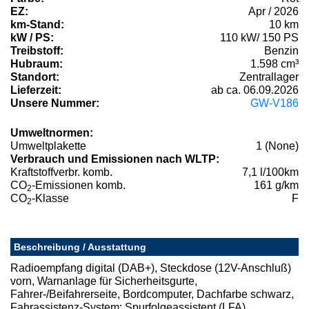
EZ:
Apr / 2026
km-Stand:
10 km
kW / PS:
110 kW/ 150 PS
Treibstoff:
Benzin
Hubraum:
1.598 cm³
Standort:
Zentrallager
Lieferzeit:
ab ca. 06.09.2026
Unsere Nummer:
GW-V186
Umweltnormen:
Umweltplakette
1 (None)
Verbrauch und Emissionen nach WLTP:
Kraftstoffverbr. komb.
7,1 l/100km
CO
-Emissionen komb.
161 g/km
2
CO
-Klasse
F
2
Beschreibung / Ausstattung
Radioempfang digital (DAB+), Steckdose (12V-Anschluß)
vorn, Warnanlage für Sicherheitsgurte,
Fahrer-/Beifahrerseite, Bordcomputer, Dachfarbe schwarz,
Fahrassistenz-System: Spurfolgeassistent (LFA),