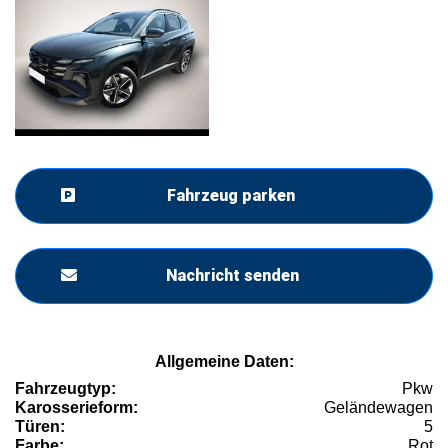
Fahrzeug parken
Nachricht senden
Allgemeine Daten:
Fahrzeugtyp:
Pkw
Karosserieform:
Geländewagen
Türen:
5
Farbe:
Rot