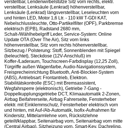
verstellbar, Lendenwirbelstütze Sitz vorn rechts, elektr.
verstellbar, Lenksäule (Lenkrad) höhenverstellbar,
Lenksäule (Lenkrad) längsverstellbar, Leseleuchten vorn
und hinten LED, Motor 1,6 Ltr. - 110 kW T-GDI KAT,
Nebelschlussleuchte, Otto-Partikelfilter (OPF), Parkbremse
elektrisch (EPB), Radstand 2680 mm,
Schalt-/Wählhebelgriff Leder, Service-System: Online
Update OTA (Over The Air), Sitz vorn links
höhenverstellbar, Sitz vorn rechts höhenverstellbar,
Sitzbezug / Polsterung: Stoff, Sonnenblenden mit Spiegel
(beleuchtet), Steckdose (12V-Anschluß) im
Koffer-/Laderaum, Touchscreen-Farbdisplay (12,25 Zoll),
Türgriffe außen Wagenfarbe, Audio-Navigationssystem,
Freisprecheinrichtung Bluetooth, Anti-Blockier-System
(ABS), Antriebsart: Frontantrieb, Elektron.
Stabilitätskontrolle (ESC) mit Bremsassistent,
Wegfahrsperre (elektronisch), Getriebe 7-Gang -
Doppelkupplungsgetriebe DCT, Klimaautomatik 2-Zonen,
Airbag Beifahrerseite, Airbag Fahrerseite, Fensterheber
elektr. mit Einklemmschutz, Fensterheber elektrisch vorn
und hinten, mit Auf-/Ab-Automatik, Isofix-Aufnahmen für
Kindersitz, Mittelarmlehne vorn, Rücksitzlehne
geteilt/klappbar, Seitenairbag vorn, Seitenairbag vorn mitte
(Central Airbag), Sitzheizung vorn, Smart-Key, Dachreling,