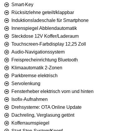
Smart-Key
Rücksitzlehne geteilt/klappbar
Induktionsladeschale für Smartphone
Innenspiegel Abblendautomatik
Steckdose 12V Koffer/Laderaum
Touchscreen-Farbdisplay 12,25 Zoll
Audio-Navigationssystem
Freisprecheinrichtung Bluetooth
Klimaautomatik 2-Zonen
Parkbremse elektrisch
Servolenkung
Fensterheber elektrisch vorn und hinten
Isofix-Aufnahmen
Drehsysteme: OTA Online Update
Dachreling, Verglasung getönt
Kofferraumspiegel
Start-Stop-System/Knopf