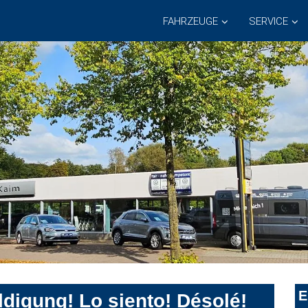
FAHRZEUGE
SERVICE
E
digung! Lo siento! Désolé!