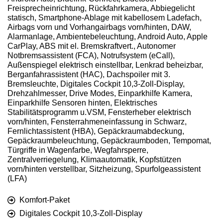
Freisprecheinrichtung, Rückfahrkamera, Abbiegelicht
statisch, Smartphone-Ablage mit kabellosem Ladefach,
Airbags vorn und Vorhangairbags vorn/hinten, DAW,
Alarmanlage, Ambientebeleuchtung, Android Auto, Apple
CarPlay, ABS mit el. Bremskraftvert., Autonomer
Notbremsassistent (FCA), Notrufsystem (eCall),
Außenspiegel elektrisch einstellbar, Lenkrad beheizbar,
Berganfahrassistent (HAC), Dachspoiler mit 3.
Bremsleuchte, Digitales Cockpit 10,3-Zoll-Display,
Drehzahlmesser, Drive Modes, Einparkhilfe Kamera,
Einparkhilfe Sensoren hinten, Elektrisches
Stabilitätsprogramm u.VSM, Fensterheber elektrisch
vorn/hinten, Fensterrahmeneinfassung in Schwarz,
Fernlichtassistent (HBA), Gepäckraumabdeckung,
Gepäckraumbeleuchtung, Gepäckraumboden, Tempomat,
Türgriffe in Wagenfarbe, Wegfahrsperre,
Zentralverriegelung, Klimaautomatik, Kopfstützen
vorn/hinten verstellbar, Sitzheizung, Spurfolgeassistent
(LFA)
Komfort-Paket
Digitales Cockpit 10,3-Zoll-Display