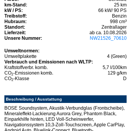
km-Stand:
25 km
kW / PS:
66 kW/ 90 PS
Treibstoff:
Benzin
Hubraum:
998 cm³
Standort:
Zentrallager
Lieferzeit:
ab ca. 10.08.2026
Unsere Nummer:
NW21526_70610
Umweltnormen:
Umweltplakette
4 (Green)
Verbrauch und Emissionen nach WLTP:
Kraftstoffverbr. komb.
5,7 l/100km
CO
-Emissionen komb.
129 g/km
2
CO
-Klasse
D
2
Beschreibung / Ausstattung
BOSE Soundsystem, Akustik-Verbundglas (Frontscheibe),
Mineraleffekt-Lackierung Aurora Grey, Phantom Black,
Einparkhilfe hinten, LED Voll-Scheinwerfer,
Navigationssystem 10,3-Zoll-Touchscreen, Apple CarPlay,
Android Auto, Bluelink-Connect, Bluetooth-