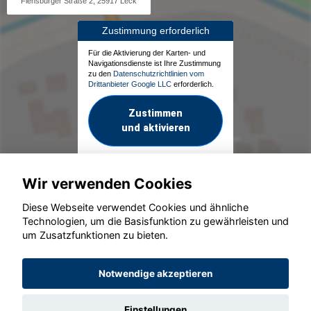
Flensburger Straße 2, 25917 Leck
Zustimmung erforderlich
Für die Aktivierung der Karten- und
Navigationsdienste ist Ihre Zustimmung
zu den
Datenschutzrichtlinien vom
Drittanbieter Google LLC
erforderlich.
Zustimmen
und aktivieren
Wir verwenden Cookies
Diese Webseite verwendet Cookies und ähnliche
Technologien, um die Basisfunktion zu gewährleisten und
um Zusatzfunktionen zu bieten.
© konjunkturmotor.de GmbH 2020 - 2026
Notwendige akzeptieren
Einstellungen