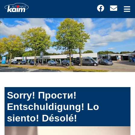
Sorry! Прости!
Entschuldigung! Lo
siento! Désolé!