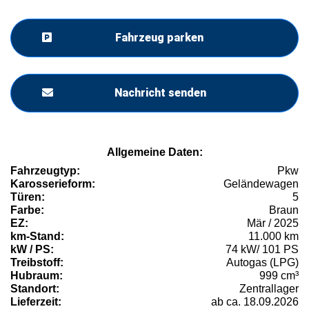
Fahrzeug parken
Nachricht senden
Allgemeine Daten:
Fahrzeugtyp:
Pkw
Karosserieform:
Geländewagen
Türen:
5
Farbe:
Braun
EZ:
Mär / 2025
km-Stand:
11.000 km
kW / PS:
74 kW/ 101 PS
Treibstoff:
Autogas (LPG)
Hubraum:
999 cm³
Standort:
Zentrallager
Lieferzeit:
ab ca. 18.09.2026