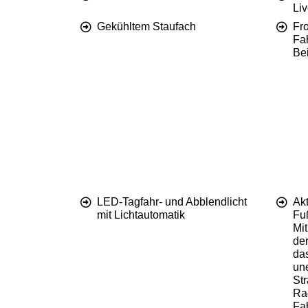
Li
Gekühltem Staufach
Fro
Fah
Bei
LED-Tagfahr- und Abblendlicht
Akt
mit Lichtautomatik
Fu
Mit
de
da
un
St
Rad
Fah