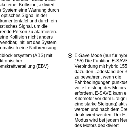
iko einer Kollision, aktiviert
s System eine Warnung durch
 optisches Signal in der
trumententafel und durch ein
stisches Signal, um die
hrende Person zu alarmieren.
 eine Kollision nicht anders
endbar, initiiert das System
tomatisch eine Notbremsung
tiblockiersystem (ABS) mit
E-Save Mode (nur für hybr
ktronischer
155) Die Funktion E-SAVE
emskraftverteilung (EBV)
Verbindung mit hybrid 155
dazu den Ladestand der B
zu bewahren, wenn die
Fahrbedingungen punktuel
volle Leistung des Motors
erfordern. E-SAVE kann e
Kilometer vor dem Ereigni
eine starke Steigung) aktiv
werden und nach dem Ere
deaktiviert werden. Der E
Modus wird bei jedem Neu
des Motors deaktiviert.