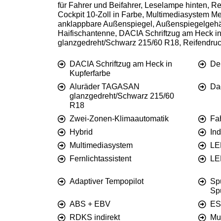
für Fahrer und Beifahrer, Leselampe hinten, R
Cockpit 10-Zoll in Farbe, Multimediasystem Me
anklappbare Außenspiegel, Außenspiegelgehäu
Haifischantenne, DACIA Schriftzug am Heck i
glanzgedreht/Schwarz 215/60 R18, Reifendruck
DACIA Schriftzug am Heck in
De
Kupferfarbe
Aluräder TAGASAN
Da
glanzgedreht/Schwarz 215/60
R18
Zwei-Zonen-Klimaautomatik
Fah
Hybrid
Ind
Multimediasystem
LE
Fernlichtassistent
LE
Adaptiver Tempopilot
Spu
Sp
ABS + EBV
ES
RDKS indirekt
Mu