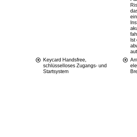
Ris
da
ein
Ins
aku
fa
Ist
abw
au
Keycard Handsfree,
An
schlüsselloses Zugangs- und
ele
Startsystem
Br