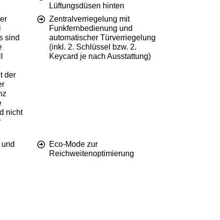
Lüftungsdüsen hinten
er
Zentralverriegelung mit
i
Funkfernbedienung und
s sind
automatischer Türverriegelung
e
(inkl. 2. Schlüssel bzw. 2.
l
Keycard je nach Ausstattung)
t der
er
nz
e
d nicht
r
 und
Eco-Mode zur
Reichweitenoptimierung