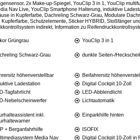
egensensor, 2x Make-up-Spiegel, YouClip 3 in 1, YouClip multif
dia Nav Live, YouClip Smartphone Halterung, induktive Ladestati
se in Kupferfarbe, Dachreling Schwarz-Grau, Modulare Dachre
n Kupferfarbe, Schutzelemente, Sticker HYBRID, Stoßfänger un
kontrollsystem indirekt, Information zu Reifendruckkontrollsy
kor Grüngrau
YouClip 3 in 1
chreling Schwarz-Grau
dunkle Seiten-/Hecksche
rersitz höhenverstellbar
Beifahrersitz höhenverstel
uktive Ladestation
Digital Cockpit 10-Zoll
D-Tagfahrlicht
LED-Abblendlicht
D-Nebelscheinwerfer
Lichtautomatik
rhalteassistent inkl.
Einparkhilfe hinten
urhaltewarner
P + Berganfahrhilfe
ISOFIX
ltimediasystem Media Nav
Digital Cockpit 10-Zoll in