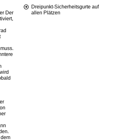
Dreipunkt-Sicherheitsgurte auf
er Der
allen Plätzen
iviert,
rad
t
 muss.
nntere
n
wird
obald
er
von
ner
ann
den.
g dem