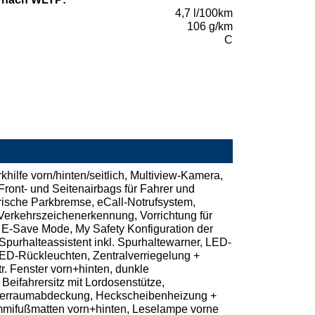
4,7 l/100km
106 g/km
C
ilfe vorn/hinten/seitlich, Multiview-Kamera,
Front- und Seitenairbags für Fahrer und
trische Parkbremse, eCall-Notrufsystem,
Verkehrszeichenerkennung, Vorrichtung für
 E-Save Mode, My Safety Konfiguration der
Spurhalteassistent inkl. Spurhaltewarner, LED-
 LED-Rückleuchten, Zentralverriegelung +
. Fenster vorn+hinten, dunkle
 Beifahrersitz mit Lordosenstütze,
offerraumabdeckung, Heckscheibenheizung +
ummifußmatten vorn+hinten, Leselampe vorne