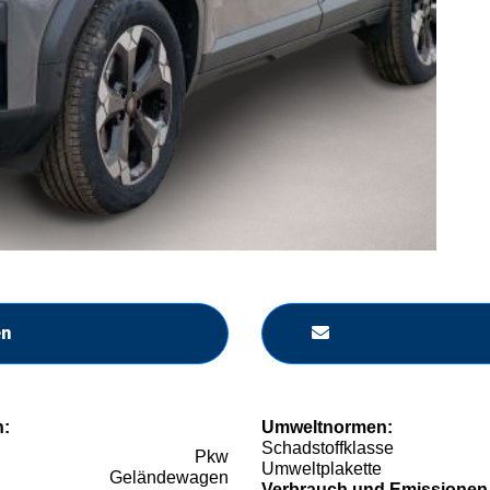
en
n:
Umweltnormen:
Schadstoffklasse
Pkw
Umweltplakette
Geländewagen
Verbrauch und Emissionen