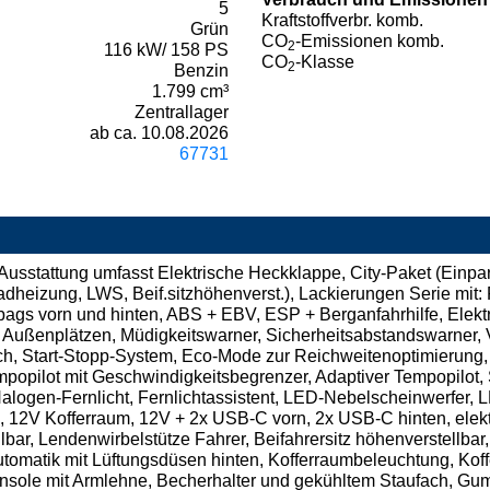
5
Kraftstoffverbr. komb.
Grün
CO
-Emissionen komb.
2
116 kW/ 158 PS
CO
-Klasse
2
Benzin
1.799 cm³
Zentrallager
ab ca. 10.08.2026
67731
usstattung umfasst Elektrische Heckklappe, City-Paket (Einparkh
adheizung, LWS, Beif.sitzhöhenverst.), Lackierungen Serie mit: 
irbags vorn und hinten, ABS + EBV, ESP + Berganfahrhilfe, Elek
n Außenplätzen, Müdigkeitswarner, Sicherheitsabstandswarner, 
ch, Start-Stopp-System, Eco-Mode zur Reichweitenoptimierung,
mpopilot mit Geschwindigkeitsbegrenzer, Adaptiver Tempopilot, 
 Halogen-Fernlicht, Fernlichtassistent, LED-Nebelscheinwerfer,
 12V Kofferraum, 12V + 2x USB-C vorn, 2x USB-C hinten, elektr
bar, Lendenwirbelstütze Fahrer, Beifahrersitz höhenverstellbar,
utomatik mit Lüftungsdüsen hinten, Kofferraumbeleuchtung, K
onsole mit Armlehne, Becherhalter und gekühltem Staufach, G