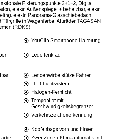
unktionale Fixierungspunkte 2+1+2, Digital
on, elektr. Außenspiegel + beheizbar, elektr.
ling, elektr. Panorama-Glasschiebedach,
d Türgriffe in Wagenfarbe, Aluräder TAGASAN
stemen (RDKS).
YouClip Smartphone Halterung
iben
Lederlenkrad
lbar
Lendenwirbelstütze Fahrer
LED-Lichtsystem
Halogen-Fernlicht
Tempopilot mit
Geschwindigkeitsbegrenzer
Verkehrszeichenerkennung
Kopfairbags vorn und hinten
 Farbe
Zwei-Zonen-Klimaautomatik mit