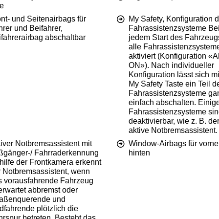
ve
nt- und Seitenairbags für
My Safety, Konfiguration d
rer und Beifahrer,
Fahrassistenzsysteme Be
fahrerairbag abschaltbar
jedem Start des Fahrzeug
alle Fahrassistenzsystem
aktiviert (Konfiguration «Al
ON»). Nach individueller
Konfiguration lässt sich mi
My Safety Taste ein Teil d
Fahrassistenzsysteme ga
einfach abschalten. Einig
Fahrassistenzsysteme sin
deaktivierbar, wie z. B. de
aktive Notbremsassistent.
iver Notbremsassistent mit
Window-Airbags für vorne
ßgänger-/ Fahrraderkennung
hinten
hilfe der Frontkamera erkennt
r Notbremsassistent, wenn
s vorausfahrende Fahrzeug
erwartet abbremst oder
raßenquerende und
fahrende plötzlich die
rspur betreten. Besteht das