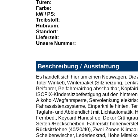
Türen:
Farbe:
kW / PS:
Treibstoff:
Hubraum:
Standort:
Lieferzeit:
Unsere Nummer:
Beschreibung / Ausstattung
Es handelt sich hier um einen Neuwagen. Die A
Toter Winkel), Winterpaket (Sitzheizung, Lenkr
Beifahrer, Beifahrerairbag abschaltbar, Kopfa
ISOFIX-Kindersitzbefestigung auf den hintere
Alkohol-Wegfahrsperre, Servolenkung elektris
Fahrassistenzsysteme, Einparkhilfe hinten, Te
Tagfahr- und Abblendlicht mit Lichtautomatik,
Fernbed., Keycard Handsfree, Dekor Grüngrau,
Seiten-/Heckscheiben, Fahrersitz höhenverstell
Rücksitzlehne (40/20/40), Zwei-Zonen-Klimaa
Scheibenwischer, Lederlenkrad, Hohe Mittelk