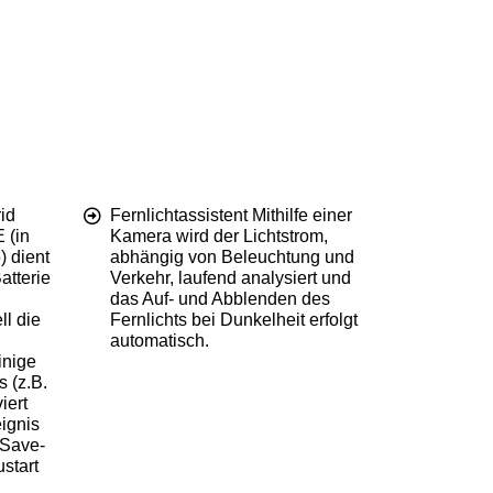
id
Fernlichtassistent Mithilfe einer
 (in
Kamera wird der Lichtstrom,
) dient
abhängig von Beleuchtung und
atterie
Verkehr, laufend analysiert und
das Auf- und Abblenden des
l die
Fernlichts bei Dunkelheit erfolgt
automatisch.
inige
s (z.B.
iert
ignis
-Save-
start