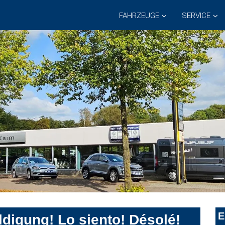
FAHRZEUGE
SERVICE
E
digung! Lo siento! Désolé!