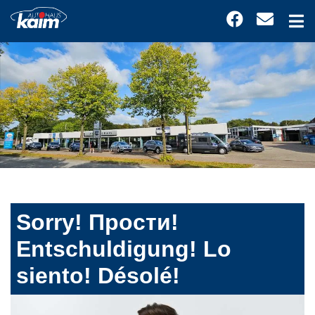
Sorry! Прости!
Entschuldigung! Lo
siento! Désolé!