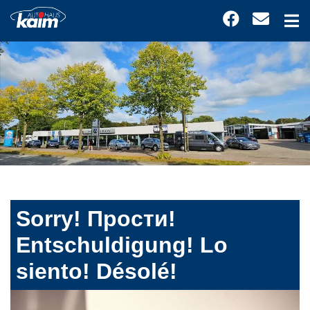
Sorry! Прости!
Entschuldigung! Lo
siento! Désolé!