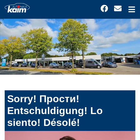
Sorry! Прости!
Entschuldigung! Lo
siento! Désolé!