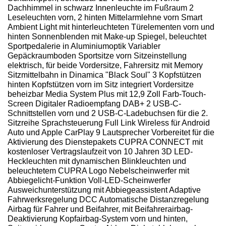
Dachhimmel in schwarz Innenleuchte im Fußraum 2
Leseleuchten vorn, 2 hinten Mittelarmlehne vorn Smart
Ambient Light mit hinterleuchteten Türelementen vorn und
hinten Sonnenblenden mit Make-up Spiegel, beleuchtet
Sportpedalerie in Aluminiumoptik Variabler
Gepäckraumboden Sportsitze vorn Sitzeinstellung
elektrisch, für beide Vordersitze, Fahrersitz mit Memory
Sitzmittelbahn in Dinamica "Black Soul" 3 Kopfstützen
hinten Kopfstützen vorn im Sitz integriert Vordersitze
beheizbar Media System Plus mit 12,9 Zoll Farb-Touch-
Screen Digitaler Radioempfang DAB+ 2 USB-C-
Schnittstellen vorn und 2 USB-C-Ladebuchsen für die 2.
Sitzreihe Sprachsteuerung Full Link Wireless für Android
Auto und Apple CarPlay 9 Lautsprecher Vorbereitet für die
Aktivierung des Dienstepakets CUPRA CONNECT mit
kostenloser Vertragslaufzeit von 10 Jahren 3D LED-
Heckleuchten mit dynamischen Blinkleuchten und
beleuchtetem CUPRA Logo Nebelscheinwerfer mit
Abbiegelicht-Funktion Voll-LED-Scheinwerfer
Ausweichunterstützung mit Abbiegeassistent Adaptive
Fahrwerksregelung DCC Automatische Distanzregelung
Airbag für Fahrer und Beifahrer, mit Beifahrerairbag-
Deaktivierung Kopfairbag-System vorn und hinten,