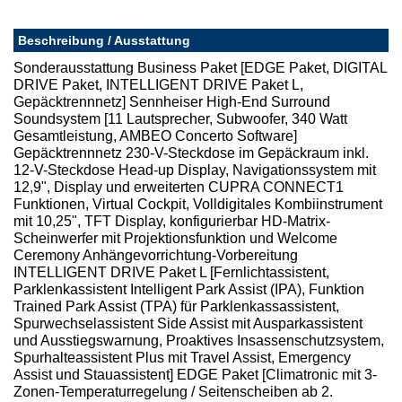
Beschreibung / Ausstattung
Sonderausstattung Business Paket [EDGE Paket, DIGITAL
DRIVE Paket, INTELLIGENT DRIVE Paket L,
Gepäcktrennnetz] Sennheiser High-End Surround
Soundsystem [11 Lautsprecher, Subwoofer, 340 Watt
Gesamtleistung, AMBEO Concerto Software]
Gepäcktrennnetz 230-V-Steckdose im Gepäckraum inkl.
12-V-Steckdose Head-up Display, Navigationssystem mit
12,9", Display und erweiterten CUPRA CONNECT1
Funktionen, Virtual Cockpit, Volldigitales Kombiinstrument
mit 10,25", TFT Display, konfigurierbar HD-Matrix-
Scheinwerfer mit Projektionsfunktion und Welcome
Ceremony Anhängevorrichtung-Vorbereitung
INTELLIGENT DRIVE Paket L [Fernlichtassistent,
Parklenkassistent Intelligent Park Assist (IPA), Funktion
Trained Park Assist (TPA) für Parklenkassassistent,
Spurwechselassistent Side Assist mit Ausparkassistent
und Ausstiegswarnung, Proaktives Insassenschutzsystem,
Spurhalteassistent Plus mit Travel Assist, Emergency
Assist und Stauassistent] EDGE Paket [Climatronic mit 3-
Zonen-Temperaturregelung / Seitenscheiben ab 2.