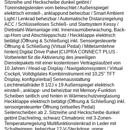
Sitzreihe und Heckscheibe dunkel getönt /
Türeinstiegsleisten vorn beleuchtet / Außenspiegel
elektrisch einstell-, anklappund beheizbar / Smart Ambient
Light / Lenkrad beheizbar / Automatische Distanzregelung
ACC / Schlüsselloses Schließ- und Startsystem Kessy /
Diebstahl-Warnanlage inkl. Innenraumüberwachung, Back-
up-Horn und Abschleppschutz / Heckklappe elektrisch
betätigt (Öffnung & Schließung) inkl. Sensorgesteuerte
Öffnung & Schließung (Virtual Pedal) / Mittelarmlehne
hinten] Digital Drive Paket [CUPRA CONNECT PLUS -
Vorbereitet für die Aktivierung des jeweiligen
Dienstepakets mit einer kostenlosen Vertragslaufzeit von
10 Jahren / Head-up Display / Navigationssystem / Virtual
Cockpit, Volldigitales Kombiinstrument mit 10,25" TFT
Display, konfigurierbar] Serienausstattung
Leichtmetallräder 8 1/2J x 19 Außenspiegel elektrisch
einstell-, anklapp- und beheizbar mit Memory-Funktion
Scheiben seitlich und hinten in Wärmeschutzverglasung
Heckklappe elektrisch betätigt (Öffnung & Schließung) inkl.
sensorgesteuerter Öffnung (virtuelles Pedal)
Seitenscheiben ab 2. Sitzreihe und Heckscheibe dunkel
getönt Dachreling, schwarz Climatronic mit 3-Zonen-
Temperaturregelung Multifunktionslenkrad in Leder mit
Schaltwippen, beheizbar 12-V-Steckdose, vorne