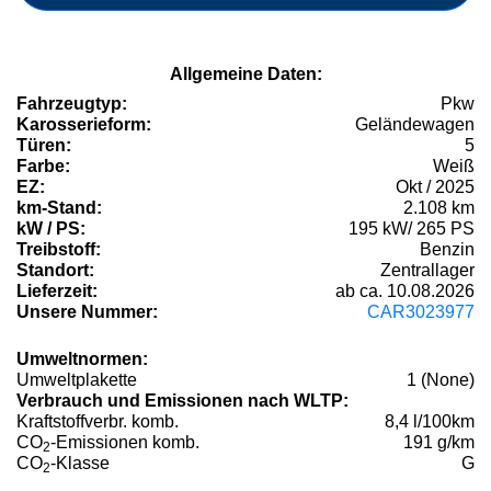
Allgemeine Daten:
Fahrzeugtyp:
Pkw
Karosserieform:
Geländewagen
Türen:
5
Farbe:
Weiß
EZ:
Okt / 2025
km-Stand:
2.108 km
kW / PS:
195 kW/ 265 PS
Treibstoff:
Benzin
Standort:
Zentrallager
Lieferzeit:
ab ca. 10.08.2026
Unsere Nummer:
CAR3023977
Umweltnormen:
Umweltplakette
1 (None)
Verbrauch und Emissionen nach WLTP:
Kraftstoffverbr. komb.
8,4 l/100km
CO
-Emissionen komb.
191 g/km
2
CO
-Klasse
G
2