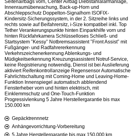
Seitenairbags vorn, Center Airbag Diebstahlalarmanlage,
Innenraumüberwachung, Back-up-Horn und
Abschleppschutz Doppelton-Signalhorn ISOFIX-
Kindersitz-Sicherungssystem, in der 2. Sitzreihe links und
rechts sowie auf Beifahrersitz, i-Size kompatibel inkl. Top
Tether Verankerungspunkte hinten Einparkhilfe vorn und
hinten Rückfahrkamera Schlüsselloses Schließ- und
Startsystem "Kessy" Notbremsassistent "Front Assist" mit
Fußgänger- und Radfahrererkennung
Verkehrszeichenerkennung Ablenkungs- und
Müdigkeitserkennung Kreuzungsassistent Notruf-Service,
keine Registrierung notwendig, Dienst ist bei Auslieferung
aktiviert Reifenkontrollanzeige Regensensor Automatische
Fahrlichtschaltung mit Coming-Home und Leaving-Home-
Funktion Innenspiegel automatisch abblendend
Fensterheber vorn und hinten elektrisch, mit
Einklemmschutz und One-Touch-Funktion
Progressivlenkung 5 Jahre Herstellergarantie bis max
150.000 km
Gepäcktrennnetz
Anhängevorrichtung-Vorbereitung
5 Jahre Herstellergarantie bis max 150.000 km