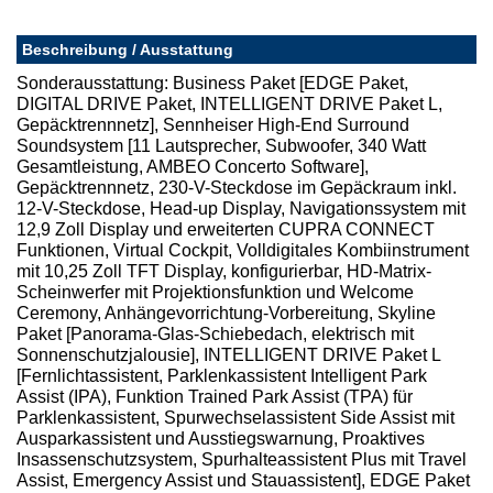
Beschreibung / Ausstattung
Sonderausstattung: Business Paket [EDGE Paket,
DIGITAL DRIVE Paket, INTELLIGENT DRIVE Paket L,
Gepäcktrennnetz], Sennheiser High-End Surround
Soundsystem [11 Lautsprecher, Subwoofer, 340 Watt
Gesamtleistung, AMBEO Concerto Software],
Gepäcktrennnetz, 230-V-Steckdose im Gepäckraum inkl.
12-V-Steckdose, Head-up Display, Navigationssystem mit
12,9 Zoll Display und erweiterten CUPRA CONNECT
Funktionen, Virtual Cockpit, Volldigitales Kombiinstrument
mit 10,25 Zoll TFT Display, konfigurierbar, HD-Matrix-
Scheinwerfer mit Projektionsfunktion und Welcome
Ceremony, Anhängevorrichtung-Vorbereitung, Skyline
Paket [Panorama-Glas-Schiebedach, elektrisch mit
Sonnenschutzjalousie], INTELLIGENT DRIVE Paket L
[Fernlichtassistent, Parklenkassistent Intelligent Park
Assist (IPA), Funktion Trained Park Assist (TPA) für
Parklenkassistent, Spurwechselassistent Side Assist mit
Ausparkassistent und Ausstiegswarnung, Proaktives
Insassenschutzsystem, Spurhalteassistent Plus mit Travel
Assist, Emergency Assist und Stauassistent], EDGE Paket