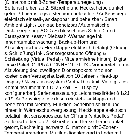
[Climatronic mit 3-Zonen-Temperaturregelung /
Seitenscheiben ab 2. Sitzreihe und Heckscheibe dunkel
getönt / Türeinstiegsleisten vorn beleuchtet / Außenspiegel
elektrisch einstell-, anklappbar und beheizbar / Smart
Ambient Light / Lenkrad beheizbar / Automatische
Distanzregelung ACC / Schlüsselloses Schließ- und
Startsystem Kessy / Diebstahl-Warnanlage inkl.
Innenraumüberwachung, Back-up-Horn und
Abschleppschutz / Heckklappe elektrisch betätigt (Öffnung
& Schließung) inkl. Sensorgesteuerte Öffnung &
Schließung (Virtual Pedal) / Mittelarmlehne hinten], Digital
Drive Paket [CUPRA CONNECT PLUS - Vorbereitet für die
Aktivierung des jeweiligen Dienstepakets mit einer
kostenlosen Vertragslaufzeit von 10 Jahren / Head-up
Display / Navigationssystem / Virtual Cockpit, Volldigitales
Kombiinstrument mit 10,25 Zoll TFT Display,
konfigurierbar]. Serienausstattung: Leichtmetallräder 8 1/2J
x 19, Außenspiegel elektrisch einstell-, anklapp- und
beheizbar mit Memory-Funktion, Scheiben seitlich und
hinten in Wärmeschutzverglasung, Heckklappe elektrisch
betätigt inkl. sensorgesteuerter Öffnung (virtuelles Pedal),
Seitenscheiben ab 2. Sitzreihe und Heckscheibe dunkel
getönt, Dachreling, schwarz, Climatronic mit 3-Zonen-
Temperaturregelung, Multifunktionslenkrad in Leder mit