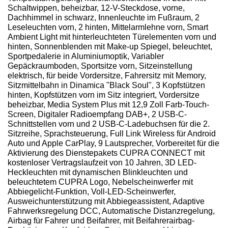
Schaltwippen, beheizbar, 12-V-Steckdose, vorne,
Dachhimmel in schwarz, Innenleuchte im Fußraum, 2
Leseleuchten vorn, 2 hinten, Mittelarmlehne vorn, Smart
Ambient Light mit hinterleuchteten Türelementen vorn und
hinten, Sonnenblenden mit Make-up Spiegel, beleuchtet,
Sportpedalerie in Aluminiumoptik, Variabler
Gepäckraumboden, Sportsitze vorn, Sitzeinstellung
elektrisch, für beide Vordersitze, Fahrersitz mit Memory,
Sitzmittelbahn in Dinamica "Black Soul", 3 Kopfstützen
hinten, Kopfstützen vorn im Sitz integriert, Vordersitze
beheizbar, Media System Plus mit 12,9 Zoll Farb-Touch-
Screen, Digitaler Radioempfang DAB+, 2 USB-C-
Schnittstellen vorn und 2 USB-C-Ladebuchsen für die 2.
Sitzreihe, Sprachsteuerung, Full Link Wireless für Android
Auto und Apple CarPlay, 9 Lautsprecher, Vorbereitet für die
Aktivierung des Dienstepakets CUPRA CONNECT mit
kostenloser Vertragslaufzeit von 10 Jahren, 3D LED-
Heckleuchten mit dynamischen Blinkleuchten und
beleuchtetem CUPRA Logo, Nebelscheinwerfer mit
Abbiegelicht-Funktion, Voll-LED-Scheinwerfer,
Ausweichunterstützung mit Abbiegeassistent, Adaptive
Fahrwerksregelung DCC, Automatische Distanzregelung,
Airbag für Fahrer und Beifahrer, mit Beifahrerairbag-