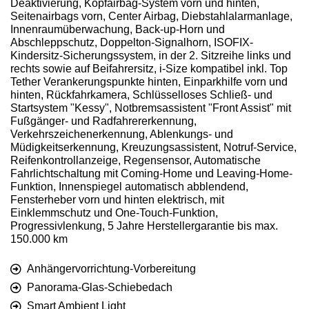
Deaktivierung, Kopfairbag-System vorn und hinten,
Seitenairbags vorn, Center Airbag, Diebstahlalarmanlage,
Innenraumüberwachung, Back-up-Horn und
Abschleppschutz, Doppelton-Signalhorn, ISOFIX-
Kindersitz-Sicherungssystem, in der 2. Sitzreihe links und
rechts sowie auf Beifahrersitz, i-Size kompatibel inkl. Top
Tether Verankerungspunkte hinten, Einparkhilfe vorn und
hinten, Rückfahrkamera, Schlüsselloses Schließ- und
Startsystem "Kessy", Notbremsassistent "Front Assist" mit
Fußgänger- und Radfahrererkennung,
Verkehrszeichenerkennung, Ablenkungs- und
Müdigkeitserkennung, Kreuzungsassistent, Notruf-Service,
Reifenkontrollanzeige, Regensensor, Automatische
Fahrlichtschaltung mit Coming-Home und Leaving-Home-
Funktion, Innenspiegel automatisch abblendend,
Fensterheber vorn und hinten elektrisch, mit
Einklemmschutz und One-Touch-Funktion,
Progressivlenkung, 5 Jahre Herstellergarantie bis max.
150.000 km
Anhängervorrichtung-Vorbereitung
Panorama-Glas-Schiebedach
Smart Ambient Light