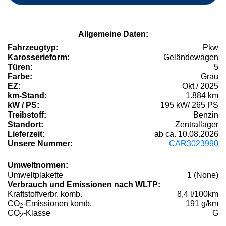
Allgemeine Daten:
Fahrzeugtyp:
Pkw
Karosserieform:
Geländewagen
Türen:
5
Farbe:
Grau
EZ:
Okt / 2025
km-Stand:
1.884 km
kW / PS:
195 kW/ 265 PS
Treibstoff:
Benzin
Standort:
Zentrallager
Lieferzeit:
ab ca. 10.08.2026
Unsere Nummer:
CAR3023990
Umweltnormen:
Umweltplakette
1 (None)
Verbrauch und Emissionen nach WLTP:
Kraftstoffverbr. komb.
8,4 l/100km
CO
-Emissionen komb.
191 g/km
2
CO
-Klasse
G
2