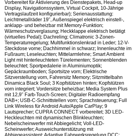
Vorbereitet für Aktivierung des Dienstepakets, Head-up
Display, Navigationssystem, Virtual Cockpit, 10-Jährige
Vertragslaufzeit konfigurierbar); Serienausstattung:
Leichtmetallräder 19", Außenspiegel elektrisch einstell-,
anklapp- und beheizbar mit Memory-Funktion;
Wärmeschutzverglasung; Heckklappe elektrisch betätigt
(virtuelles Pedal); Dachreling; Climatronic 3-Zonen-
Temperaturregelung; Multifunktionslenkrad in Leder; 12-V-
Steckdose vorne; Dachhimmel in schwarz; Innenleuchte im
Fußraum; Leseleuchten; Mittelarmlehne; Smart Ambient
Light mit hinterleuchteten Türelementen; Sonnenblenden
beleuchtet; Sportpedalerie in Aluminiumoptik;
Gepäckraumboden; Sportsitze vorn; Elektrische
Sitzverstellung vorn, Fahrersitz Memory; Sitzmittelbahn
Dinamica Black Soul; 3 Kopfstützen hinten; Kopfstützen
vorn integriert; Vordersitze beheizbar; Media System Plus
mit 12,9" Farb-Touch-Screen; Digitaler Radioempfang
DAB+; USB-C-Schnittstellen vorn; Sprachsteuerung; Full
Link Wireless für Android Auto/Apple CarPlay; 9
Lautsprecher; CUPRA CONNECT vorbereitet; 3D LED-
Heckleuchten mit dynamischen Blinkleuchten;
Nebelscheinwerfer mit Abbiegelicht; Voll-LED-
Scheinwerfer; Ausweichunterstützung mit
Abbiegeassistent; Adaptive Fahrwerksregelung DCC;