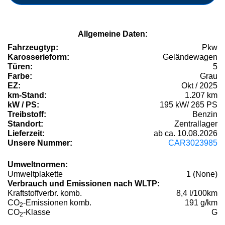
Allgemeine Daten:
Fahrzeugtyp:
Pkw
Karosserieform:
Geländewagen
Türen:
5
Farbe:
Grau
EZ:
Okt / 2025
km-Stand:
1.207 km
kW / PS:
195 kW/ 265 PS
Treibstoff:
Benzin
Standort:
Zentrallager
Lieferzeit:
ab ca. 10.08.2026
Unsere Nummer:
CAR3023985
Umweltnormen:
Umweltplakette
1 (None)
Verbrauch und Emissionen nach WLTP:
Kraftstoffverbr. komb.
8,4 l/100km
CO
-Emissionen komb.
191 g/km
2
CO
-Klasse
G
2