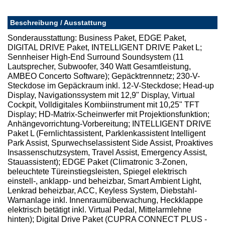
Beschreibung / Ausstattung
Sonderausstattung: Business Paket, EDGE Paket,
DIGITAL DRIVE Paket, INTELLIGENT DRIVE Paket L;
Sennheiser High-End Surround Soundsystem (11
Lautsprecher, Subwoofer, 340 Watt Gesamtleistung,
AMBEO Concerto Software); Gepäcktrennnetz; 230-V-
Steckdose im Gepäckraum inkl. 12-V-Steckdose; Head-up
Display, Navigationssystem mit 12,9" Display, Virtual
Cockpit, Volldigitales Kombiinstrument mit 10,25" TFT
Display; HD-Matrix-Scheinwerfer mit Projektionsfunktion;
Anhängevorrichtung-Vorbereitung; INTELLIGENT DRIVE
Paket L (Fernlichtassistent, Parklenkassistent Intelligent
Park Assist, Spurwechselassistent Side Assist, Proaktives
Insassenschutzsystem, Travel Assist, Emergency Assist,
Stauassistent); EDGE Paket (Climatronic 3-Zonen,
beleuchtete Türeinstiegsleisten, Spiegel elektrisch
einstell-, anklapp- und beheizbar, Smart Ambient Light,
Lenkrad beheizbar, ACC, Keyless System, Diebstahl-
Warnanlage inkl. Innenraumüberwachung, Heckklappe
elektrisch betätigt inkl. Virtual Pedal, Mittelarmlehne
hinten); Digital Drive Paket (CUPRA CONNECT PLUS -