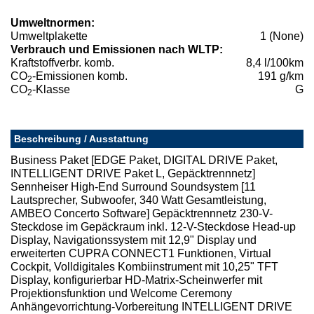
Umweltnormen:
Umweltplakette
1 (None)
Verbrauch und Emissionen nach WLTP:
Kraftstoffverbr. komb.
8,4 l/100km
CO
-Emissionen komb.
191 g/km
2
CO
-Klasse
G
2
Beschreibung / Ausstattung
Business Paket [EDGE Paket, DIGITAL DRIVE Paket,
INTELLIGENT DRIVE Paket L, Gepäcktrennnetz]
Sennheiser High-End Surround Soundsystem [11
Lautsprecher, Subwoofer, 340 Watt Gesamtleistung,
AMBEO Concerto Software] Gepäcktrennnetz 230-V-
Steckdose im Gepäckraum inkl. 12-V-Steckdose Head-up
Display, Navigationssystem mit 12,9" Display und
erweiterten CUPRA CONNECT1 Funktionen, Virtual
Cockpit, Volldigitales Kombiinstrument mit 10,25" TFT
Display, konfigurierbar HD-Matrix-Scheinwerfer mit
Projektionsfunktion und Welcome Ceremony
Anhängevorrichtung-Vorbereitung INTELLIGENT DRIVE