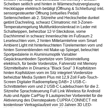
Scheiben seitlich und hinten in Wärmeschutzverglasung
Heckklappe elektrisch betätigt (Öffnung & Schließung) inkl.
sensorgesteuerter Öffnung (virtuelles Pedal)
Seitenscheiben ab 2. Sitzreihe und Heckscheibe dunkel
getönt Dachreling, schwarz Climatronic mit 3-Zonen-
Temperaturregelung Multifunktionslenkrad in Leder mit
Schaltwippen, beheizbar 12-V-Steckdose, vorne
Dachhimmel in schwarz Innenleuchte im Fußraum 2
Leseleuchten vorn, 2 hinten Mittelarmlehne vorn Smart
Ambient Light mit hinterleuchteten Türelementen vorn und
hinten Sonnenblenden mit Make-up Spiegel, beleuchtet
Sportpedalerie in Aluminiumoptik Variabler
Gepäckraumboden Sportsitze vorn Sitzeinstellung
elektrisch, für beide Vordersitze, Fahrersitz mit Memory
Sitzmittelbahn in Dinamica "Black Soul" 3 Kopfstützen
hinten Kopfstützen vorn im Sitz integriert Vordersitze
beheizbar Media System Plus mit 12,9 Zoll Farb-Touch-
Screen Digitaler Radioempfang DAB+ 2 USB-C-
Schnittstellen vorn und 2 USB-C-Ladebuchsen für die 2.
Sitzreihe Sprachsteuerung Full Link Wireless für Android
Auto und Apple CarPlay 9 Lautsprecher Vorbereitet für die
Aktivierung des Dienstepakets CUPRA CONNECT mit
kostenloser Vertragslaufzeit von 10 Jahren 3D LED-