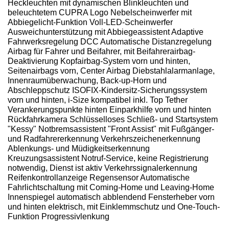
Heckleuchten mit dynamischen Blinkleuchten und
beleuchtetem CUPRA Logo Nebelscheinwerfer mit
Abbiegelicht-Funktion Voll-LED-Scheinwerfer
Ausweichunterstützung mit Abbiegeassistent Adaptive
Fahrwerksregelung DCC Automatische Distanzregelung
Airbag für Fahrer und Beifahrer, mit Beifahrerairbag-
Deaktivierung Kopfairbag-System vorn und hinten,
Seitenairbags vorn, Center Airbag Diebstahlalarmanlage,
Innenraumüberwachung, Back-up-Horn und
Abschleppschutz ISOFIX-Kindersitz-Sicherungssystem
vorn und hinten, i-Size kompatibel inkl. Top Tether
Verankerungspunkte hinten Einparkhilfe vorn und hinten
Rückfahrkamera Schlüsselloses Schließ- und Startsystem
"Kessy" Notbremsassistent "Front Assist" mit Fußgänger-
und Radfahrererkennung Verkehrszeichenerkennung
Ablenkungs- und Müdigkeitserkennung
Kreuzungsassistent Notruf-Service, keine Registrierung
notwendig, Dienst ist aktiv Verkehrssignalerkennung
Reifenkontrollanzeige Regensensor Automatische
Fahrlichtschaltung mit Coming-Home und Leaving-Home
Innenspiegel automatisch abblendend Fensterheber vorn
und hinten elektrisch, mit Einklemmschutz und One-Touch-
Funktion Progressivlenkung