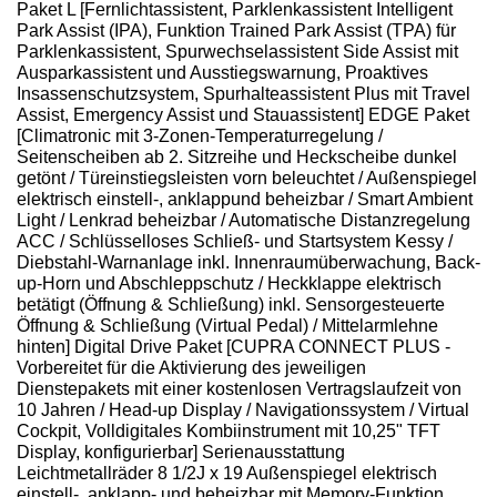
Paket L [Fernlichtassistent, Parklenkassistent Intelligent
Park Assist (IPA), Funktion Trained Park Assist (TPA) für
Parklenkassistent, Spurwechselassistent Side Assist mit
Ausparkassistent und Ausstiegswarnung, Proaktives
Insassenschutzsystem, Spurhalteassistent Plus mit Travel
Assist, Emergency Assist und Stauassistent] EDGE Paket
[Climatronic mit 3-Zonen-Temperaturregelung /
Seitenscheiben ab 2. Sitzreihe und Heckscheibe dunkel
getönt / Türeinstiegsleisten vorn beleuchtet / Außenspiegel
elektrisch einstell-, anklappund beheizbar / Smart Ambient
Light / Lenkrad beheizbar / Automatische Distanzregelung
ACC / Schlüsselloses Schließ- und Startsystem Kessy /
Diebstahl-Warnanlage inkl. Innenraumüberwachung, Back-
up-Horn und Abschleppschutz / Heckklappe elektrisch
betätigt (Öffnung & Schließung) inkl. Sensorgesteuerte
Öffnung & Schließung (Virtual Pedal) / Mittelarmlehne
hinten] Digital Drive Paket [CUPRA CONNECT PLUS -
Vorbereitet für die Aktivierung des jeweiligen
Dienstepakets mit einer kostenlosen Vertragslaufzeit von
10 Jahren / Head-up Display / Navigationssystem / Virtual
Cockpit, Volldigitales Kombiinstrument mit 10,25" TFT
Display, konfigurierbar] Serienausstattung
Leichtmetallräder 8 1/2J x 19 Außenspiegel elektrisch
einstell-, anklapp- und beheizbar mit Memory-Funktion