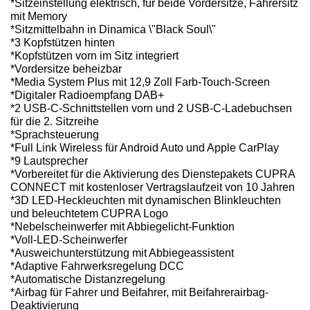
*Sitzeinstellung elektrisch, für beide Vordersitze, Fahrersitz
mit Memory
*Sitzmittelbahn in Dinamica \"Black Soul\"
*3 Kopfstützen hinten
*Kopfstützen vorn im Sitz integriert
*Vordersitze beheizbar
*Media System Plus mit 12,9 Zoll Farb-Touch-Screen
*Digitaler Radioempfang DAB+
*2 USB-C-Schnittstellen vorn und 2 USB-C-Ladebuchsen
für die 2. Sitzreihe
*Sprachsteuerung
*Full Link Wireless für Android Auto und Apple CarPlay
*9 Lautsprecher
*Vorbereitet für die Aktivierung des Dienstepakets CUPRA
CONNECT mit kostenloser Vertragslaufzeit von 10 Jahren
*3D LED-Heckleuchten mit dynamischen Blinkleuchten
und beleuchtetem CUPRA Logo
*Nebelscheinwerfer mit Abbiegelicht-Funktion
*Voll-LED-Scheinwerfer
*Ausweichunterstützung mit Abbiegeassistent
*Adaptive Fahrwerksregelung DCC
*Automatische Distanzregelung
*Airbag für Fahrer und Beifahrer, mit Beifahrerairbag-
Deaktivierung