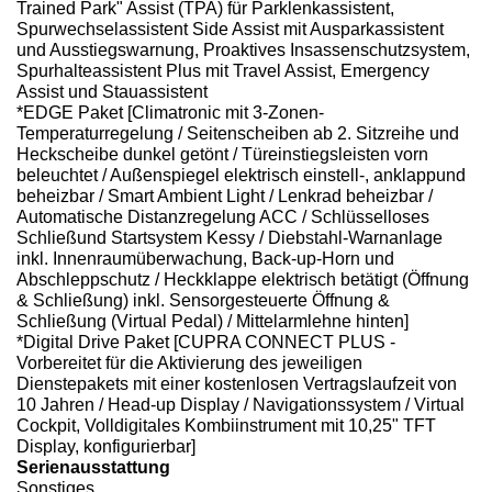
Trained Park" Assist (TPA) für Parklenkassistent,
Spurwechselassistent Side Assist mit Ausparkassistent
und Ausstiegswarnung, Proaktives Insassenschutzsystem,
Spurhalteassistent Plus mit Travel Assist, Emergency
Assist und Stauassistent
*EDGE Paket [Climatronic mit 3-Zonen-
Temperaturregelung / Seitenscheiben ab 2. Sitzreihe und
Heckscheibe dunkel getönt / Türeinstiegsleisten vorn
beleuchtet / Außenspiegel elektrisch einstell-, anklappund
beheizbar / Smart Ambient Light / Lenkrad beheizbar /
Automatische Distanzregelung ACC / Schlüsselloses
Schließund Startsystem Kessy / Diebstahl-Warnanlage
inkl. Innenraumüberwachung, Back-up-Horn und
Abschleppschutz / Heckklappe elektrisch betätigt (Öffnung
& Schließung) inkl. Sensorgesteuerte Öffnung &
Schließung (Virtual Pedal) / Mittelarmlehne hinten]
*Digital Drive Paket [CUPRA CONNECT PLUS -
Vorbereitet für die Aktivierung des jeweiligen
Dienstepakets mit einer kostenlosen Vertragslaufzeit von
10 Jahren / Head-up Display / Navigationssystem / Virtual
Cockpit, Volldigitales Kombiinstrument mit 10,25" TFT
Display, konfigurierbar]
Serienausstattung
Sonstiges