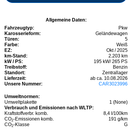
Allgemeine Daten:
Fahrzeugtyp:
Pkw
Karosserieform:
Geländewagen
Türen:
5
Farbe:
Weiß
EZ:
Okt / 2025
km-Stand:
2.203 km
kW / PS:
195 kW/ 265 PS
Treibstoff:
Benzin
Standort:
Zentrallager
Lieferzeit:
ab ca. 10.08.2026
Unsere Nummer:
CAR3023996
Umweltnormen:
Umweltplakette
1 (None)
Verbrauch und Emissionen nach WLTP:
Kraftstoffverbr. komb.
8,4 l/100km
CO
-Emissionen komb.
191 g/km
2
CO
-Klasse
G
2