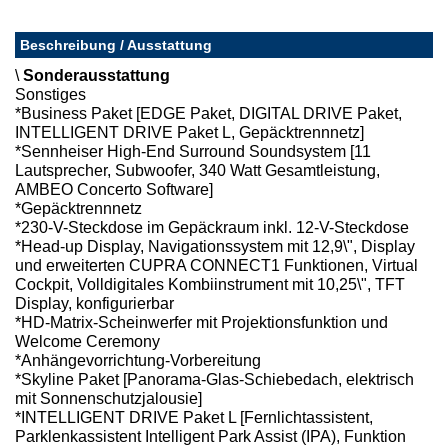
Beschreibung / Ausstattung
\
Sonderausstattung
Sonstiges
*Business Paket [EDGE Paket, DIGITAL DRIVE Paket,
INTELLIGENT DRIVE Paket L, Gepäcktrennnetz]
*Sennheiser High-End Surround Soundsystem [11
Lautsprecher, Subwoofer, 340 Watt Gesamtleistung,
AMBEO Concerto Software]
*Gepäcktrennnetz
*230-V-Steckdose im Gepäckraum inkl. 12-V-Steckdose
*Head-up Display, Navigationssystem mit 12,9\", Display
und erweiterten CUPRA CONNECT1 Funktionen, Virtual
Cockpit, Volldigitales Kombiinstrument mit 10,25\", TFT
Display, konfigurierbar
*HD-Matrix-Scheinwerfer mit Projektionsfunktion und
Welcome Ceremony
*Anhängevorrichtung-Vorbereitung
*Skyline Paket [Panorama-Glas-Schiebedach, elektrisch
mit Sonnenschutzjalousie]
*INTELLIGENT DRIVE Paket L [Fernlichtassistent,
Parklenkassistent Intelligent Park Assist (IPA), Funktion