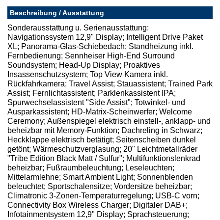
Beschreibung / Ausstattung
Sonderausstattung u. Serienausstattung:
Navigationssystem 12,9" Display; Intelligent Drive Paket
XL; Panorama-Glas-Schiebedach; Standheizung inkl.
Fernbedienung; Sennheiser High-End Surround
Soundsystem; Head-Up Display; Proaktives
Insassenschutzsystem; Top View Kamera inkl.
Rückfahrkamera; Travel Assist; Stauassistent; Trained Park
Assist; Fernlichtassistent; Parklenkassistent IPA;
Spurwechselassistent "Side Assist"; Totwinkel- und
Ausparkassistent; HD-Matrix-Scheinwerfer; Welcome
Ceremony; Außenspiegel elektrisch einstell-, anklapp- und
beheizbar mit Memory-Funktion; Dachreling in Schwarz;
Heckklappe elektrisch betätigt; Seitenscheiben dunkel
getönt; Wärmeschutzverglasung; 20" Leichtmetallräder
"Tribe Edition Black Matt / Sulfur"; Multifunktionslenkrad
beheizbar; Fußraumbeleuchtung; Leseleuchten;
Mittelarmlehne; Smart Ambient Light; Sonnenblenden
beleuchtet; Sportschalensitze; Vordersitze beheizbar;
Climatronic 3-Zonen-Temperaturregelung; USB-C vorn;
Connectivity Box Wireless Charger; Digitaler DAB+;
Infotainmentsystem 12,9" Display; Sprachsteuerung;