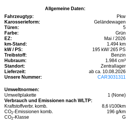
Allgemeine Daten:
Fahrzeugtyp:
Pkw
Karosserieform:
Geländewagen
Türen:
5
Farbe:
Grün
EZ:
Mai / 2026
km-Stand:
1.494 km
kW / PS:
195 kW/ 265 PS
Treibstoff:
Benzin
Hubraum:
1.984 cm³
Standort:
Zentrallager
Lieferzeit:
ab ca. 10.08.2026
Unsere Nummer:
CAR3031311
Umweltnormen:
Umweltplakette
1 (None)
Verbrauch und Emissionen nach WLTP:
Kraftstoffverbr. komb.
8,6 l/100km
CO
-Emissionen komb.
196 g/km
2
CO
-Klasse
G
2