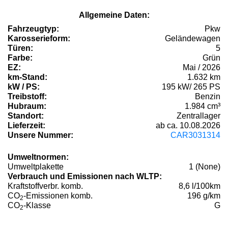
Allgemeine Daten:
Fahrzeugtyp:
Pkw
Karosserieform:
Geländewagen
Türen:
5
Farbe:
Grün
EZ:
Mai / 2026
km-Stand:
1.632 km
kW / PS:
195 kW/ 265 PS
Treibstoff:
Benzin
Hubraum:
1.984 cm³
Standort:
Zentrallager
Lieferzeit:
ab ca. 10.08.2026
Unsere Nummer:
CAR3031314
Umweltnormen:
Umweltplakette
1 (None)
Verbrauch und Emissionen nach WLTP:
Kraftstoffverbr. komb.
8,6 l/100km
CO
-Emissionen komb.
196 g/km
2
CO
-Klasse
G
2