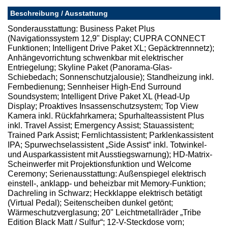
Beschreibung / Ausstattung
Sonderausstattung: Business Paket Plus
(Navigationssystem 12,9" Display; CUPRA CONNECT
Funktionen; Intelligent Drive Paket XL; Gepäcktrennnetz);
Anhängevorrichtung schwenkbar mit elektrischer
Entriegelung; Skyline Paket (Panorama-Glas-
Schiebedach; Sonnenschutzjalousie); Standheizung inkl.
Fernbedienung; Sennheiser High-End Surround
Soundsystem; Intelligent Drive Paket XL (Head-Up
Display; Proaktives Insassenschutzsystem; Top View
Kamera inkl. Rückfahrkamera; Spurhalteassistent Plus
inkl. Travel Assist; Emergency Assist; Stauassistent;
Trained Park Assist; Fernlichtassistent; Parklenkassistent
IPA; Spurwechselassistent „Side Assist“ inkl. Totwinkel-
und Ausparkassistent mit Ausstiegswarnung); HD-Matrix-
Scheinwerfer mit Projektionsfunktion und Welcome
Ceremony; Serienausstattung: Außenspiegel elektrisch
einstell-, anklapp- und beheizbar mit Memory-Funktion;
Dachreling in Schwarz; Heckklappe elektrisch betätigt
(Virtual Pedal); Seitenscheiben dunkel getönt;
Wärmeschutzverglasung; 20" Leichtmetallräder „Tribe
Edition Black Matt / Sulfur“; 12-V-Steckdose vorn;