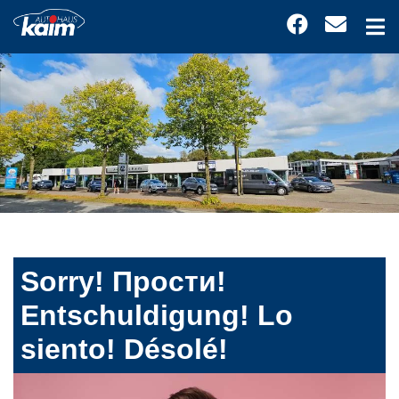
Sorry! Прости!
Entschuldigung! Lo
siento! Désolé!