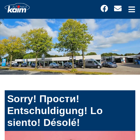
Sorry! Прости!
Entschuldigung! Lo
siento! Désolé!