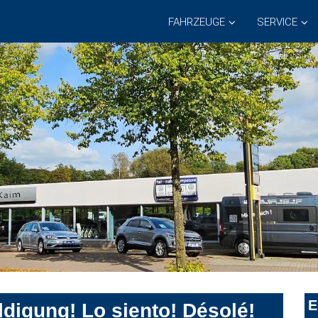
FAHRZEUGE
SERVICE
E
digung! Lo siento! Désolé!