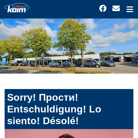
Sorry! Прости!
Entschuldigung! Lo
siento! Désolé!