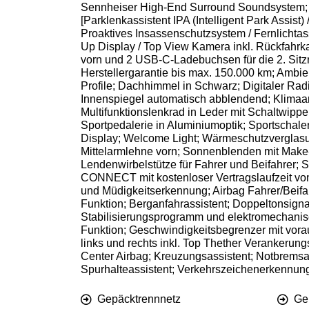
Sennheiser High-End Surround Soundsystem; H
[Parklenkassistent IPA (Intelligent Park Assist)
Proaktives Insassenschutzsystem / Fernlichtass
Up Display / Top View Kamera inkl. Rückfahrka
vorn und 2 USB-C-Ladebuchsen für die 2. Sit
Herstellergarantie bis max. 150.000 km; Ambie
Profile; Dachhimmel in Schwarz; Digitaler Ra
Innenspiegel automatisch abblendend; Klimaan
Multifunktionslenkrad in Leder mit Schaltwip
Sportpedalerie in Aluminiumoptik; Sportschal
Display; Welcome Light; Wärmeschutzverglasu
Mittelarmlehne vorn; Sonnenblenden mit Make-up
Lendenwirbelstütze für Fahrer und Beifahrer; 
CONNECT mit kostenloser Vertragslaufzeit von
und Müdigkeitserkennung; Airbag Fahrer/Beifa
Funktion; Berganfahrassistent; Doppeltonsigna
Stabilisierungsprogramm und elektromechanisc
Funktion; Geschwindigkeitsbegrenzer mit vora
links und rechts inkl. Top Thether Verankerun
Center Airbag; Kreuzungsassistent; Notbremsas
Spurhalteassistent; Verkehrszeichenerkennung;
Gepäcktrennnetz
Ge