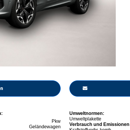
en
n:
Umweltnormen:
Umweltplakette
Pkw
Verbrauch und Emissionen
Geländewagen
Kraftstoffverbr. komb.