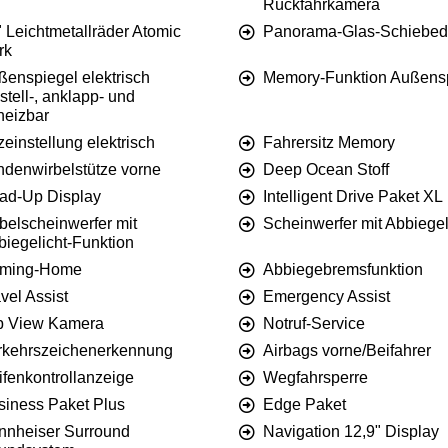
Rückfahrkamera
 Leichtmetallräder Atomic
Panorama-Glas-Schiebe
rk
ßenspiegel elektrisch
Memory-Funktion Außens
stell-, anklapp- und
heizbar
zeinstellung elektrisch
Fahrersitz Memory
ndenwirbelstütze vorne
Deep Ocean Stoff
ad-Up Display
Intelligent Drive Paket XL
belscheinwerfer mit
Scheinwerfer mit Abbiegel
biegelicht-Funktion
ming-Home
Abbiegebremsfunktion
vel Assist
Emergency Assist
p View Kamera
Notruf-Service
rkehrszeichenerkennung
Airbags vorne/Beifahrer
ifenkontrollanzeige
Wegfahrsperre
siness Paket Plus
Edge Paket
nnheiser Surround
Navigation 12,9" Display