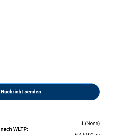
Nachricht senden
1 (None)
 nach WLTP:
6,4 l/100km