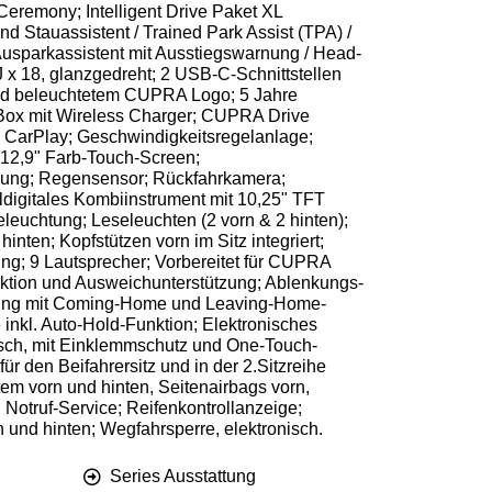
remony; Intelligent Drive Paket XL
und Stauassistent / Trained Park Assist (TPA) /
 Ausparkassistent mit Ausstiegswarnung / Head-
 x 18, glanzgedreht; 2 USB-C-Schnittstellen
und beleuchtetem CUPRA Logo; 5 Jahre
ty Box mit Wireless Charger; CUPRA Drive
e CarPlay; Geschwindigkeitsregelanlage;
 12,9" Farb-Touch-Screen;
enkung; Regensensor; Rückfahrkamera;
ldigitales Kombiinstrument mit 10,25" TFT
uchtung; Leseleuchten (2 vorn & 2 hinten);
nten; Kopfstützen vorn im Sitz integriert;
ung; 9 Lautsprecher; Vorbereitet für CUPRA
nktion und Ausweichunterstützung; Ablenkungs-
altung mit Coming-Home und Leaving-Home-
 inkl. Auto-Hold-Funktion; Elektronisches
isch, mit Einklemmschutz und One-Touch-
 den Beifahrersitz und in der 2.Sitzreihe
tem vorn und hinten, Seitenairbags vorn,
Notruf-Service; Reifenkontrollanzeige;
 und hinten; Wegfahrsperre, elektronisch.
Series Ausstattung