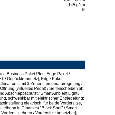
145 g/km
E
arz; Business Paket Plus [Edge Paket /
XL / Gepäcktrennnetz]; Edge Paket
 Climatronic mit 3-Zonen-Temperaturregelung /
 Öffnung (virtuelles Pedal) / Seitenscheiben ab
d Abschleppschutzt / Smart Ambient Light /
ung, schwenkbar mit elektrischer Entriegelung;
instellung elektrisch, für beide Vordersitze,
ittelbahn in Dinamica "Black Soul" / Smart
 Vordersitzlehnen / Vordersitze beheizbar];