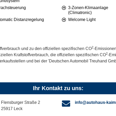
undsystem
rachsteuerung
3-Zonen-Klimaanlage
(Climatronic)
tomatic Distanzregelung
Welcome Light
2
offverbrauch und zu den offiziellen spezifischen CO
-Emissionen
2
iellen Kraftstoffverbrauch, die offiziellen spezifischen CO
-Emi
kaufsstellen und bei der 'Deutschen Automobil Treuhand GmbH' 
Ihr Kontakt zu uns:
Flensburger Straße 2
info@autohaus-kaim
25917 Leck