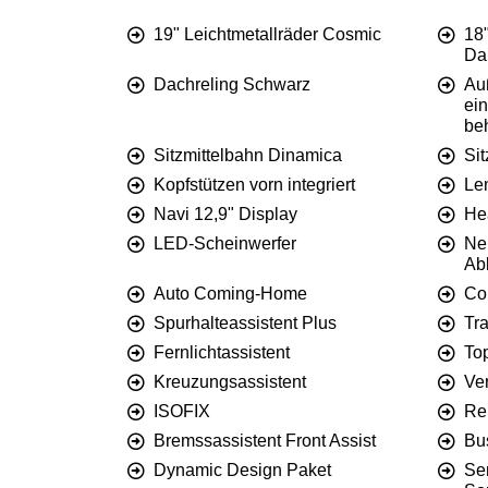
19" Leichtmetallräder Cosmic
18"
Da
Dachreling Schwarz
Au
ein
be
Sitzmittelbahn Dinamica
Sit
Kopfstützen vorn integriert
Le
Navi 12,9" Display
He
LED-Scheinwerfer
Ne
Ab
Auto Coming-Home
Co
Spurhalteassistent Plus
Tra
Fernlichtassistent
To
Kreuzungsassistent
Ve
ISOFIX
Re
Bremssassistent Front Assist
Bu
Dynamic Design Paket
Se