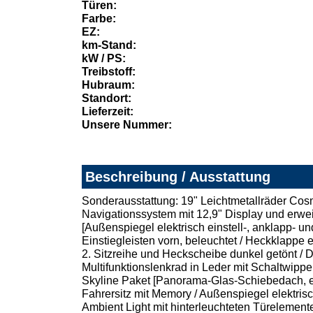
Türen:
Farbe:
EZ:
km-Stand:
kW / PS:
Treibstoff:
Hubraum:
Standort:
Lieferzeit:
Unsere Nummer:
Beschreibung / Ausstattung
Sonderausstattung: 19" Leichtmetallräder Cosm
Navigationssystem mit 12,9" Display und erwe
[Außenspiegel elektrisch einstell-, anklapp- u
Einstiegleisten vorn, beleuchtet / Heckklappe e
2. Sitzreihe und Heckscheibe dunkel getönt /
Multifunktionslenkrad in Leder mit Schaltwipp
Skyline Paket [Panorama-Glas-Schiebedach, ele
Fahrersitz mit Memory / Außenspiegel elektrisc
Ambient Light mit hinterleuchteten Türelementen