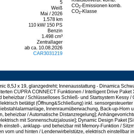
5
CO
-Emissionen komb.
2
Weiß
CO
-Klasse
2
Mai / 2026
1.578 km
110 kW/ 150 PS
Benzin
1.498 cm³
Zentrallager
ab ca. 10.08.2026
CAR3031219
ic 8,5J x 19, glanzgedreht; Innenausstattung - Dinamica Schw
iterten CUPRA CONNECT Funktionen / Intelligent Drive Paket 
nd beheizbar / Schlüsselloses Schließ- und Startsystem Kessy /
lektrisch betätigt (Öffnung&Schließung) inkl. sensorgesteuerter
 Diebstahlalarmanlage, Innenraumüberwachung, Back-up-Horn un
en, beheizbar / Automatische Distanzregelung]; Anhängevorricht
ktrisch mit Sonnenschutzjalousie]; Dynamic Design Paket [Sitze
h einstell-, anklapp- und beheizbar mit Memory-Funktion / Sitzm
 vorn und hinten / Lendenwirbelstütze, elektrisch einstellbar in