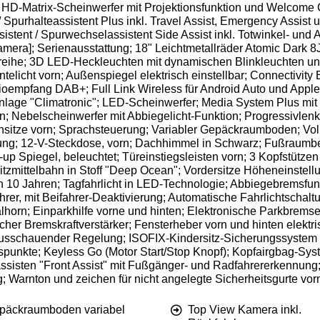
D-Matrix-Scheinwerfer mit Projektionsfunktion und Welcome Ce
 / Spurhalteassistent Plus inkl. Travel Assist, Emergency Assist 
istent / Spurwechselassistent Side Assist inkl. Totwinkel- und
mera]; Serienausstattung; 18" Leichtmetallräder Atomic Dark 8J
zreihe; 3D LED-Heckleuchten mit dynamischen Blinkleuchten 
ntelicht vorn; Außenspiegel elektrisch einstellbar; Connectivi
dioempfang DAB+; Full Link Wireless für Android Auto und Appl
lage "Climatronic"; LED-Scheinwerfer; Media System Plus mit
pen; Nebelscheinwerfer mit Abbiegelicht-Funktion; Progressivl
ensitze vorn; Sprachsteuerung; Variabler Gepäckraumboden; Vol
ng; 12-V-Steckdose, vorn; Dachhimmel in Schwarz; Fußraumbele
 Spiegel, beleuchtet; Türeinstiegsleisten vorn; 3 Kopfstützen hi
Sitzmittelbahn in Stoff "Deep Ocean"; Vordersitze Höheneinstell
 10 Jahren; Tagfahrlicht in LED-Technologie; Abbiegebremsfu
hrer, mit Beifahrer-Deaktivierung; Automatische Fahrlichtsch
lhorn; Einparkhilfe vorne und hinten; Elektronische Parkbremse
her Bremskraftverstärker; Fensterheber vorn und hinten elektr
usschauender Regelung; ISOFIX-Kindersitz-Sicherungssystem für
gspunkte; Keyless Go (Motor Start/Stop Knopf); Kopfairgbag-Sys
sisten "Front Assist" mit Fußgänger- und Radfahrererkennung; 
 Warnton und zeichen für nicht angelegte Sicherheitsgurte vorn
päckraumboden variabel
Top View Kamera inkl.