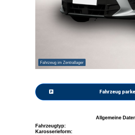
Fahrzeug im Zentrallager
Fahrzeug park
Allgemeine Date
Fahrzeugtyp:
Karosserieform: