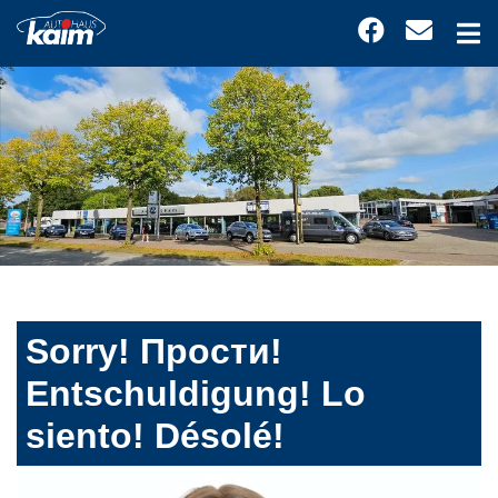
Sorry! Прости!
Entschuldigung! Lo
siento! Désolé!