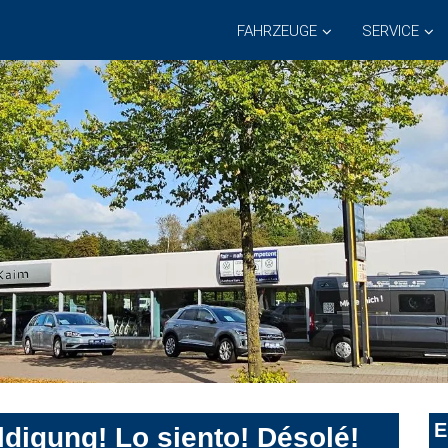
FAHRZEUGE
SERVICE
E
digung! Lo siento! Désolé!