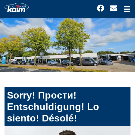
Sorry! Прости!
Entschuldigung! Lo
siento! Désolé!