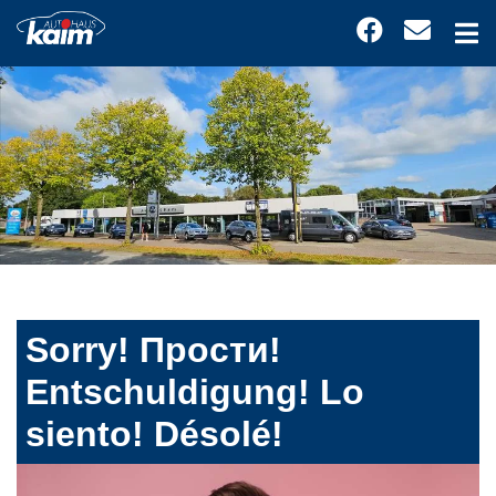
Sorry! Прости!
Entschuldigung! Lo
siento! Désolé!