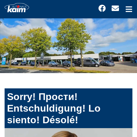
Sorry! Прости!
Entschuldigung! Lo
siento! Désolé!