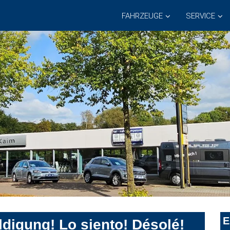
FAHRZEUGE
SERVICE
E
digung! Lo siento! Désolé!