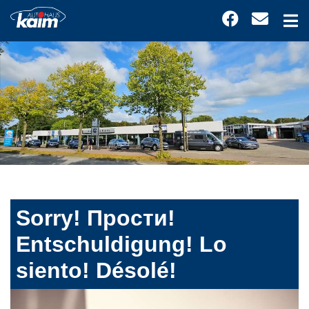
Sorry! Прости!
Entschuldigung! Lo
siento! Désolé!