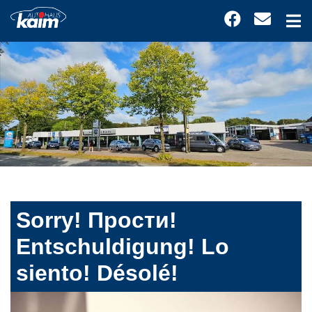
Sorry! Прости!
Entschuldigung! Lo
siento! Désolé!