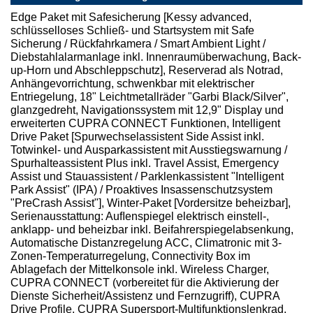
Edge Paket mit Safesicherung [Kessy advanced,
schlüsselloses Schließ- und Startsystem mit Safe
Sicherung / Rückfahrkamera / Smart Ambient Light /
Diebstahlalarmanlage inkl. Innenraumüberwachung, Back-
up-Horn und Abschleppschutz], Reserverad als Notrad,
Anhängevorrichtung, schwenkbar mit elektrischer
Entriegelung, 18" Leichtmetallräder "Garbi Black/Silver",
glanzgedreht, Navigationssystem mit 12,9" Display und
erweiterten CUPRA CONNECT Funktionen, Intelligent
Drive Paket [Spurwechselassistent Side Assist inkl.
Totwinkel- und Ausparkassistent mit Ausstiegswarnung /
Spurhalteassistent Plus inkl. Travel Assist, Emergency
Assist und Stauassistent / Parklenkassistent "Intelligent
Park Assist" (IPA) / Proaktives Insassenschutzsystem
"PreCrash Assist"], Winter-Paket [Vordersitze beheizbar],
Serienausstattung: Auﬂenspiegel elektrisch einstell-,
anklapp- und beheizbar inkl. Beifahrerspiegelabsenkung,
Automatische Distanzregelung ACC, Climatronic mit 3-
Zonen-Temperaturregelung, Connectivity Box im
Ablagefach der Mittelkonsole inkl. Wireless Charger,
CUPRA CONNECT (vorbereitet für die Aktivierung der
Dienste Sicherheit/Assistenz und Fernzugriff), CUPRA
Drive Profile, CUPRA Supersport-Multifunktionslenkrad,