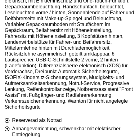
elektrisch, mit Einklemmschutz und One-Touch-Funktion,
Gepäckraumbeleuchtung, Handschuhfach, beleuchtet,
Leseleuchten vorne / hinten, Sonnenblende auf Fahrer und
Beifahrerseite mit Make-up-Spiegel und Beleuchtung,
Variabler Gepäckraumboden mit Staufächern im
Gepäckraum, Beifahrersitz mit Höheneinstellung,
Fahrersitz mit Höheneinstellung, 3 Kopfstützen hinten,
Lendenwirbelstütze für Fahrer- und Beifahrersitz,
Mittelarmlehne hinten mit Durchlademöglichkeit,
Rücksitzlehne asymmetrisch geteilt umklappbar, 6
Lautsprecher, USB-C-Schnittstelle 2 vorne, 2 hinten
(Ladefunktion), Differenzialsperre elektronisch (XDS) für
Vorderachse, Dreipunkt-Automatik-Sicherheitsgurte,
ISOFIX-Kindersitz-Sicherungssystem, Müdigkeits- und
Aufmerksamkeitserkennung, Notruf-Service, Progressive
Lenkung, Reifenkontrollanzeige, Notbremsassistent "Front
Assist" mit Fußgänger- und Radfahrererkennung,
Verkehrszeichenerkennung, Warnton für nicht angelegte
Sicherheitsgurte
Reserverad als Notrad
Anhängevorrichtung, schwenkbar mit elektrischer
Entriegelung