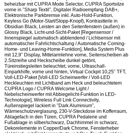
beheizbar mit CUPRA Mode Selector, CUPRA Sportsitze
vorne in "Sharp Textil", Digitaler Radioempfang DAB+,
Elektronische Parkbremse inkl. Auto-Hold-Funktion,
Keyless Go (Motor-Start/Stopp-Knopf), Kontrastteile in
Obsidian Black, Leisten an den Seitenfenstern (außen) in
Glossy Black, Licht-und-Sicht-Paket [Regensensor /
Innenspiegel automatisch abblendend / Lichtsensor mit
automatischer Fahrlichtschaltung / Automatische Coming-
Home- und Leaving-Home-Funktion], Media System Plus
mit 12,9" Display, Mittelarmlehne vorne, Seitenscheiben ab
2.Sitzreihe und Heckscheibe dunkel getönt,
Türeinstiegsleiten beleuchtet, vorne, Ultraschall-
Einparkhilfe, vorne und hinten, Virtual Cockpit 10,25" TFT,
Voll-LED-Paket [Voll-LED Scheinwerfer / Voll-LED
Heckleuchten mit Lichtband am Heck und beleuchtetem
CUPRA Logo / CUPRA Welcome Light /
Nebelscheinwerfer mit Abbiegelicht-Funktion in LED-
Technologie], Wireless Full Link Connectivity,
Außenspiegel lackiert in "Dark Aluminium",
Wärmeschutzverglasung, 230-V-Steckdose im Kofferraum,
Ablagefach in den Türen, CUPRA Pedalerie und
Fußablage in silber/schwarz, Dachhimmel in schwarz,
Dekorelemente in Copper/Dark Chrome, Fensterheber