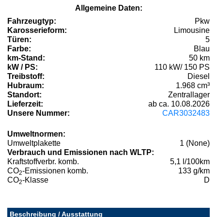
Allgemeine Daten:
Fahrzeugtyp:
Pkw
Karosserieform:
Limousine
Türen:
5
Farbe:
Blau
km-Stand:
50 km
kW / PS:
110 kW/ 150 PS
Treibstoff:
Diesel
Hubraum:
1.968 cm³
Standort:
Zentrallager
Lieferzeit:
ab ca. 10.08.2026
Unsere Nummer:
CAR3032483
Umweltnormen:
Umweltplakette
1 (None)
Verbrauch und Emissionen nach WLTP:
Kraftstoffverbr. komb.
5,1 l/100km
CO
-Emissionen komb.
133 g/km
2
CO
-Klasse
D
2
Beschreibung / Ausstattung