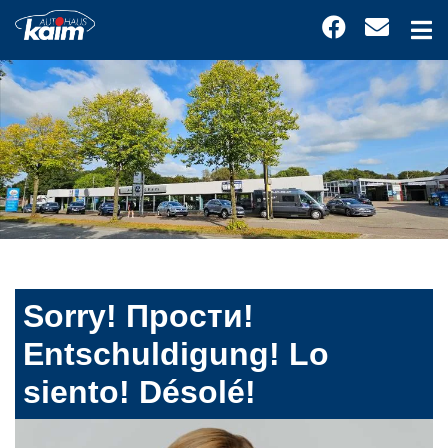
Sorry! Прости!
Entschuldigung! Lo
siento! Désolé!