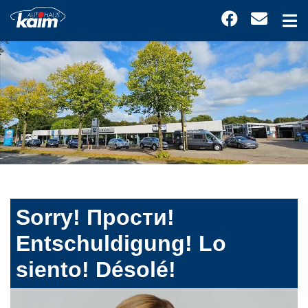
Sorry! Прости!
Entschuldigung! Lo
siento! Désolé!