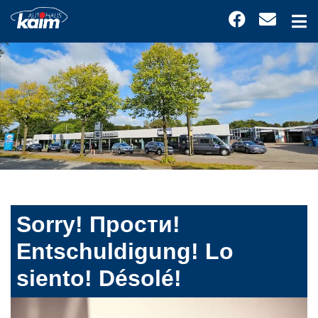
Sorry! Прости!
Entschuldigung! Lo
siento! Désolé!